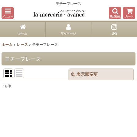
モチーフレース
メニュー
商品検索
カート
ホーム
マイページ
SNS
ホーム
>
レース
>
モチーフレース
モチーフレース
表示順変更
閉じる
16
件
表示数
:
並び順
:
絞り込む