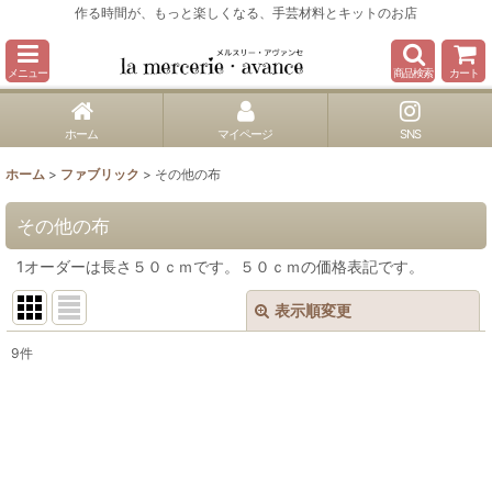
作る時間が、もっと楽しくなる、手芸材料とキットのお店
メニュー
商品検索
カート
ホーム
マイページ
SNS
ホーム
>
ファブリック
>
その他の布
その他の布
1オーダーは長さ５０ｃｍです。５０ｃｍの価格表記です。
表示順変更
閉じる
9
件
表示数
:
並び順
: