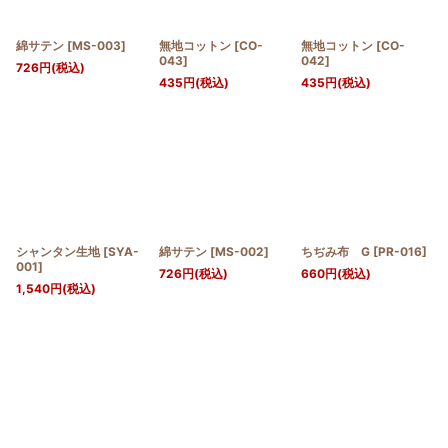
絞り込む
綿サテン
[
MS-003
]
無地コットン
[
CO-
無地コットン
[
CO-
043
]
042
]
726
円
(税込)
435
円
(税込)
435
円
(税込)
シャンタン生地
[
SYA-
綿サテン
[
MS-002
]
ちぢみ布 G
[
PR-016
]
001
]
726
円
(税込)
660
円
(税込)
1,540
円
(税込)