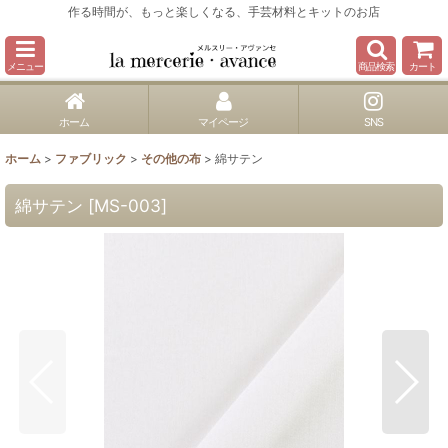
作る時間が、もっと楽しくなる、手芸材料とキットのお店
メニュー
商品検索
カート
ホーム
マイページ
SNS
ホーム
>
ファブリック
>
その他の布
>
綿サテン
綿サテン
[
MS-003
]