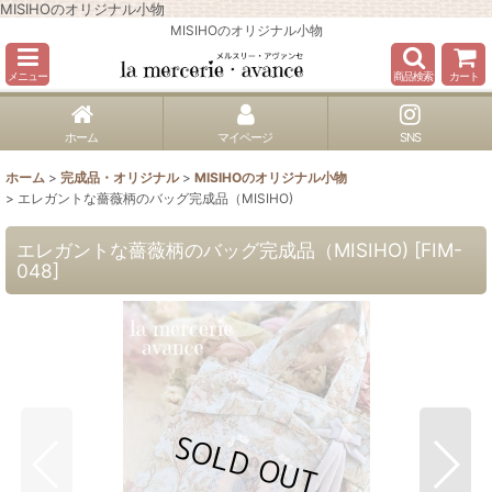
MISIHOのオリジナル小物
MISIHOのオリジナル小物
メニュー
商品検索
カート
ホーム
マイページ
SNS
ホーム
>
完成品・オリジナル
>
MISIHOのオリジナル小物
>
エレガントな薔薇柄のバッグ完成品（MISIHO)
エレガントな薔薇柄のバッグ完成品（MISIHO)
[
FIM-
048
]