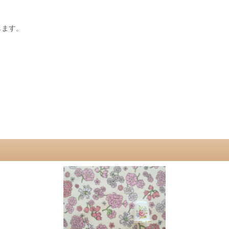
します。
。
。