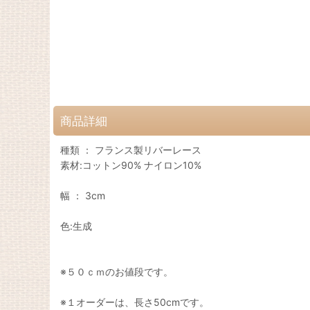
商品詳細
種類 ： フランス製リバーレース
素材:コットン90% ナイロン10%
幅 ： 3cm
色:生成
※５０ｃｍのお値段です。
※１オーダーは、長さ50cmです。