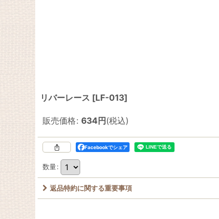
リバーレース
[
LF-013
]
販売価格
:
634
円
(税込)
Facebookでシェア
数量
:
返品特約に関する重要事項