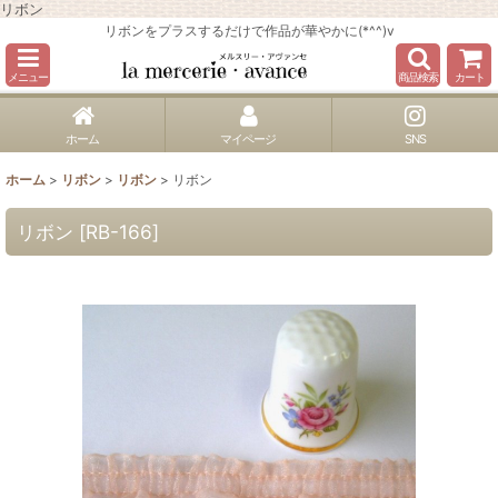
リボン
リボンをプラスするだけで作品が華やかに(*^^)v
メニュー
商品検索
カート
ホーム
マイページ
SNS
ホーム
>
リボン
>
リボン
>
リボン
リボン
[
RB-166
]