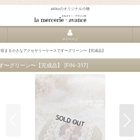
akikoのオリジナル小物
マイページ
に収まる小さなアクセサリーケースです〜グリーン〜【完成品】
す〜グリーン〜【完成品】
[
FIN-317
]