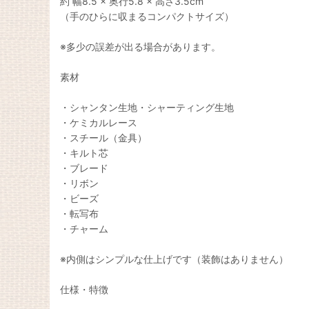
約 幅8.5 × 奥行5.8 × 高さ3.5cm
（手のひらに収まるコンパクトサイズ）
※多少の誤差が出る場合があります。
素材
・シャンタン生地・シャーティング生地
・ケミカルレース
・スチール（金具）
・キルト芯
・ブレード
・リボン
・ビーズ
・転写布
・チャーム
※内側はシンプルな仕上げです（装飾はありません）
仕様・特徴