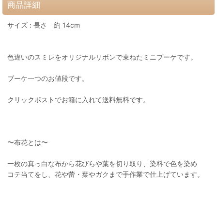
商品詳細
サイズ : 長さ 約 14cm
色違いのスミレをオリジナルリボンで束ねたミニブーケです⁠。
ブーケ一つのお値段です。
クリックポストでお箱に入れて送料無料です。
〜布花とは〜
一枚の真っ白な布から花びらや葉を切り取り、染料で色を染め
コテ当てをし、花や蕾・葉やガクまで手作業で仕上げています。