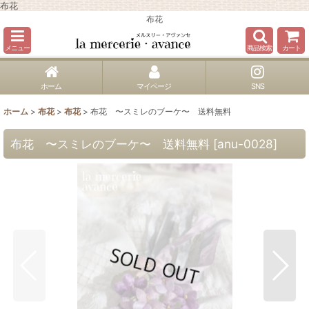
布花
布花
メニュー
商品検索
カート
ホーム
マイページ
SNS
ホーム
>
布花
>
布花
>
布花 〜スミレのブーケ〜 送料無料
布花 〜スミレのブーケ〜 送料無料
[
anu-0028
]