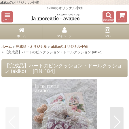
akikoのオリジナル小物
akikoのオリジナル小物
メニュー
商品検索
カート
ホーム
マイページ
SNS
ホーム
>
完成品・オリジナル
>
akikoのオリジナル小物
>
【完成品】ハートのピンクッション・ドールクッション (akiko)
【完成品】ハートのピンクッション・ドールクッショ
ン (akiko)
[
FIN-184
]