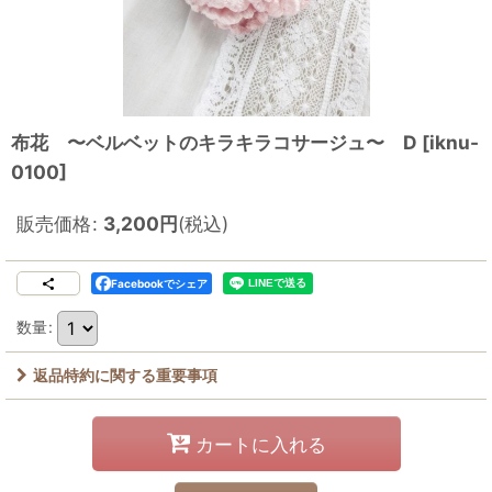
布花 〜ベルベットのキラキラコサージュ〜 D
[
iknu-
0100
]
販売価格
:
3,200
円
(税込)
Facebookでシェア
数量
:
返品特約に関する重要事項
カートに入れる