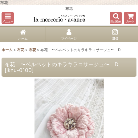
布花
布花
メニュー
商品検索
カート
ホーム
マイページ
SNS
ホーム
>
布花
>
布花
>
布花 〜ベルベットのキラキラコサージュ〜 D
布花 〜ベルベットのキラキラコサージュ〜 D
[
iknu-0100
]