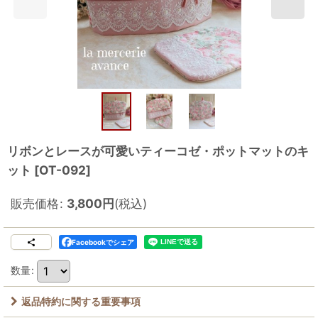
リボンとレースが可愛いティーコゼ・ポットマットのキ
ット
[
OT-092
]
販売価格
:
3,800
円
(税込)
Facebookでシェア
数量
:
返品特約に関する重要事項