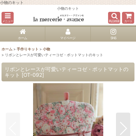
小物のキット
小物のキット
メニュー
商品検索
カート
ホーム
マイページ
SNS
ホーム
>
手作りキット
>
小物
>
リボンとレースが可愛いティーコゼ・ポットマットのキット
リボンとレースが可愛いティーコゼ・ポットマットの
キット
[
OT-092
]