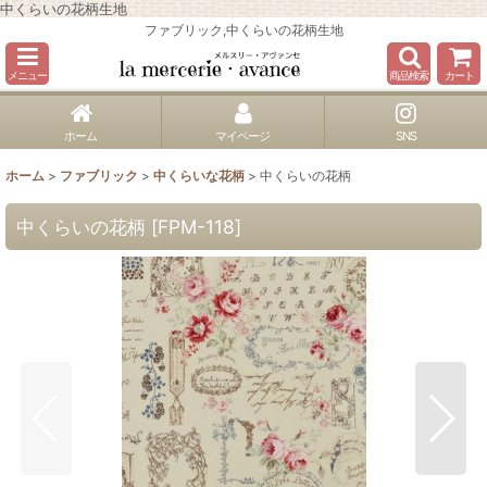
中くらいの花柄生地
ファブリック,中くらいの花柄生地
メニュー
商品検索
カート
ホーム
マイページ
SNS
ホーム
>
ファブリック
>
中くらいな花柄
>
中くらいの花柄
中くらいの花柄
[
FPM-118
]