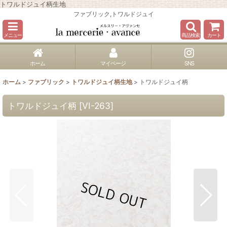
トワルドジュイ柄生地
ファブリック,トワルドジュイ
メニュー
商品検索
カート
ホーム
マイページ
SNS
ホーム
>
ファブリック
>
トワルドジュイ柄生地
>
トワルドジュイ柄
トワルドジュイ柄
[
VI-263
]