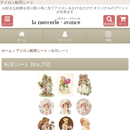
アイロン転写シート
お好きな絵柄を切り取り布に当てアイロンをかけるだけで オリジナルのプリント
が出来ます
メニュー
商品検索
カート
ホーム
マイページ
SNS
ホーム
>
アイロン転写シート
>
転写シート
転写シート
[
tns_112
]