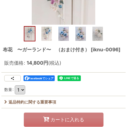
布花 〜ガーランド〜 （おまけ付き）
[
iknu-0096
]
販売価格
:
14,800
円
(税込)
Facebookでシェア
数量
:
返品特約に関する重要事項
カートに入れる