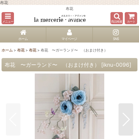
布花
布花
メニュー
商品検索
カート
ホーム
マイページ
SNS
ホーム
>
布花
>
布花
>
布花 〜ガーランド〜 （おまけ付き）
布花 〜ガーランド〜 （おまけ付き）
[
iknu-0096
]