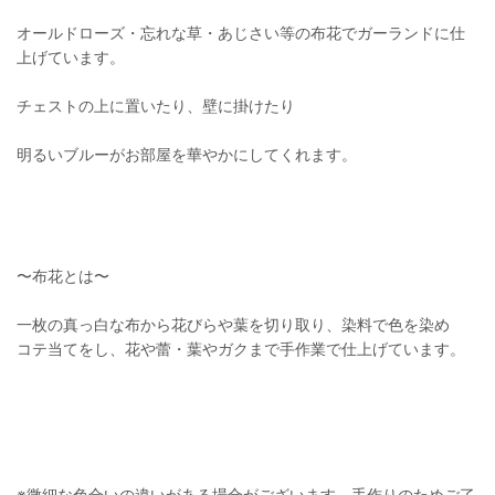
オールドローズ・忘れな草・あじさい等の布花でガーランドに仕
上げています。
チェストの上に置いたり、壁に掛けたり
明るいブルーがお部屋を華やかにしてくれます。
〜布花とは〜
一枚の真っ白な布から花びらや葉を切り取り、染料で色を染め
コテ当てをし、花や蕾・葉やガクまで手作業で仕上げています。
※微細な色合いの違いがある場合がございます。手作りのためご了