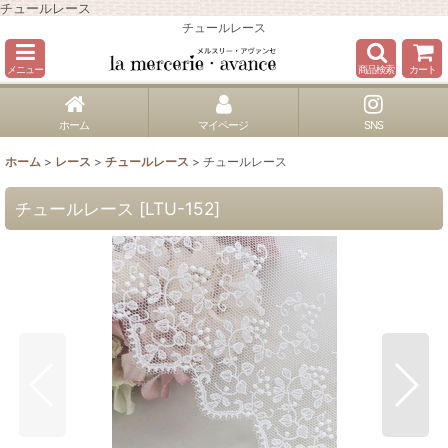
チュールレース
チュールレース
メニュー
商品検索
カート
ホーム
マイページ
SNS
ホーム
>
レース
>
チュールレース
>
チュールレース
チュールレース
[
LTU-152
]