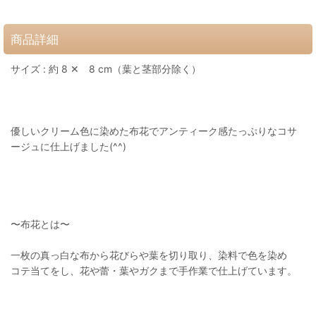
商品詳細
サイズ : 約 8 ✕ 8 cm（葉と茎部分除く）
優しいクリーム色に染めた布花でアンティーク感たっぷりなコサ
ージュに仕上げました(^^)
〜布花とは〜
一枚の真っ白な布から花びらや葉を切り取り、染料で色を染め
コテ当てをし、花や蕾・葉やガクまで手作業で仕上げています。