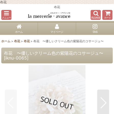
布花
布花
メニュー
商品検索
カート
ホーム
マイページ
SNS
ホーム
>
布花
>
布花
>
布花 〜優しいクリーム色の紫陽花のコサージュ〜
布花 〜優しいクリーム色の紫陽花のコサージュ〜
[
iknu-0065
]