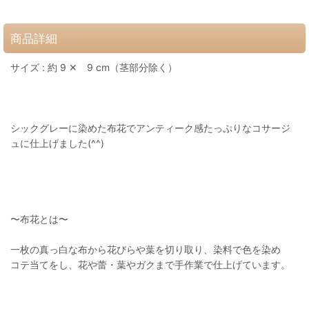
商品詳細
サイズ : 約 9 ✕ 9 cm（茎部分除く）
シックグレーに染めた布花でアンティーク感たっぷりなコサージ
ュに仕上げました(^^)
〜布花とは〜
一枚の真っ白な布から花びらや葉を切り取り、染料で色を染め
コテ当てをし、花や蕾・葉やガクまで手作業で仕上げています。