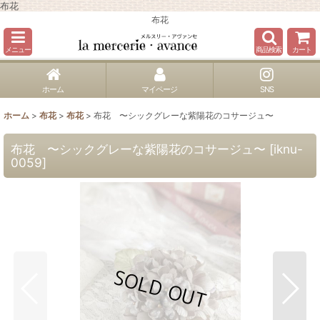
布花
布花
メニュー
商品検索
カート
ホーム
マイページ
SNS
ホーム
>
布花
>
布花
>
布花 〜シックグレーな紫陽花のコサージュ〜
布花 〜シックグレーな紫陽花のコサージュ〜
[
iknu-
0059
]