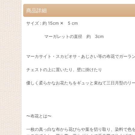
商品詳細
サイズ : 約 15cm ✕ 5 cm
マーガレットの直径 約 3cm
マーカサイト・スカビオサ・あじさい等の布花でガーラ
チェストの上に置いたり、壁に掛けたり
優しく柔らかなお花たちをギュッと束ねて三日月型のリース
〜布花とは〜
一枚の真っ白な布から花びらや葉を切り取り、染料で色