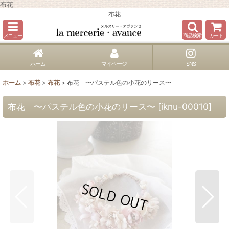
布花
布花
メニュー
商品検索
カート
ホーム
マイページ
SNS
ホーム
>
布花
>
布花
>
布花 〜パステル色の小花のリース〜
布花 〜パステル色の小花のリース〜
[
iknu-00010
]