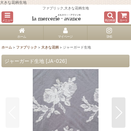
大きな花柄生地
ファブリック,大きな花柄生地
メニュー
商品検索
カート
ホーム
マイページ
SNS
ホーム
>
ファブリック
>
大きな花柄
>
ジャーガード生地
ジャーガード生地
[
JA-026
]