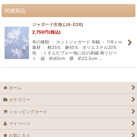
関連商品
ジャガード生地
[
JA-028
]
2,750
円
(税込)
布の種類 ： カットジャガード 布幅 ： 116ｃｍ
素材 ： 棉35% 麻45% ポリエステル20%
色 : くすんだブルー地に白の刺繍 柄リピー
ト 縦 約40cm 横 約22.5cm …
ホーム
カテゴリー
ショッピングカート
マイページ
お気に入り