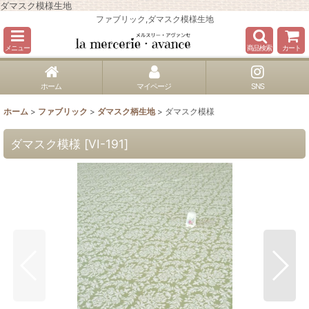
ダマスク模様生地
ファブリック,ダマスク模様生地
メニュー
商品検索
カート
ホーム
マイページ
SNS
ホーム
>
ファブリック
>
ダマスク柄生地
>
ダマスク模様
ダマスク模様
[
VI-191
]