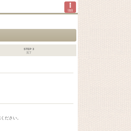
項目
STEP 3
完了
認ください。