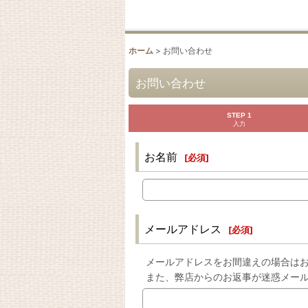
ホーム
>
お問い合わせ
お問い合わせ
STEP 1
入力
お名前
[
必須
]
メールアドレス
[
必須
]
メールアドレスをお間違えの場合は
また、弊店からのお返事が迷惑メー