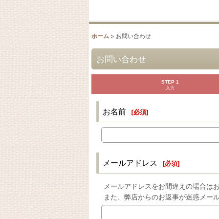
ホーム
>
お問い合わせ
お問い合わせ
STEP 1
入力
お名前
[
必須
]
メールアドレス
[
必須
]
メールアドレスをお間違えの場合は
また、弊店からのお返事が迷惑メー