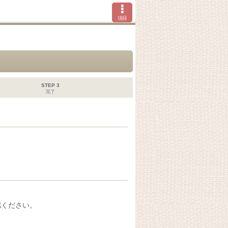
項目
STEP 3
完了
認ください。